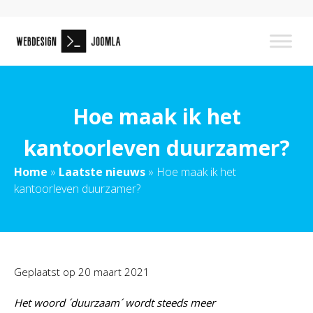
Hoe maak ik het
kantoorleven duurzamer?
Home
»
Laatste nieuws
»
Hoe maak ik het
kantoorleven duurzamer?
Geplaatst op
20 maart 2021
Het woord ´duurzaam´ wordt steeds meer